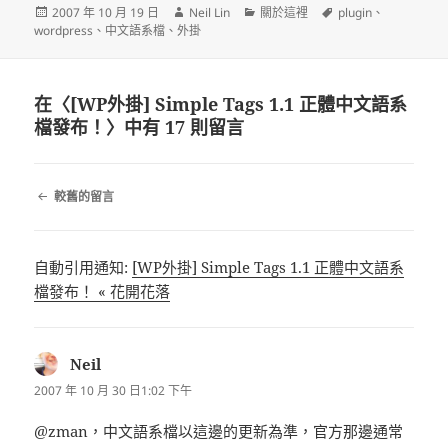
發
作
分
標
2007 年 10 月 19 日
Neil Lin
關於這裡
plugin
、
佈
者
類
籤
wordpress
、
中文語系檔
、
外掛
日
期:
在〈[WP外掛] Simple Tags 1.1 正體中文語系
檔發布！〉中有 17 則留言
留
較舊的留言
言
導
覽
自動引用通知:
[WP外掛] Simple Tags 1.1 正體中文語系
檔發布！ « 花開花落
Neil
表
示:
2007 年 10 月 30 日1:02 下午
@zman，中文語系檔以這邊的更新為準，官方那邊通常