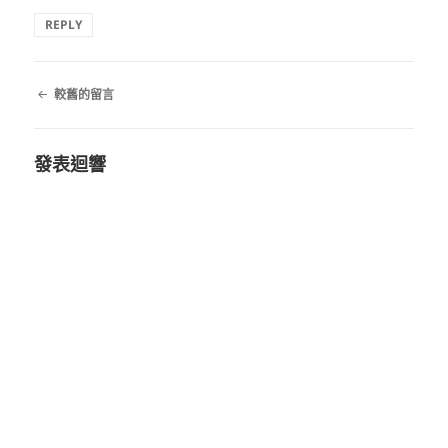
REPLY
留
較舊的留言
言
導
覽
發表迴響