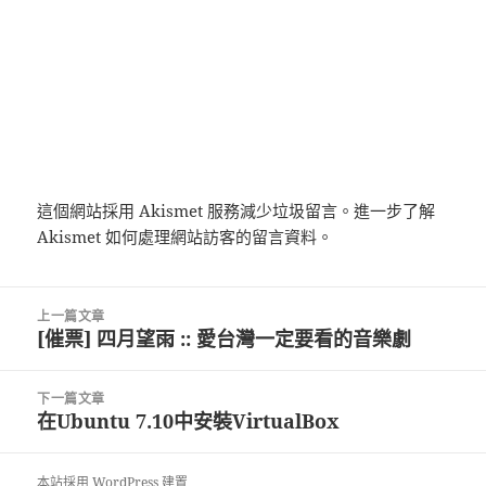
這個網站採用 Akismet 服務減少垃圾留言。
進一步了解
Akismet 如何處理網站訪客的留言資料
。
文
上一篇文章
章
[催票] 四月望雨 :: 愛台灣一定要看的音樂劇
上
導
一
覽
篇
下一篇文章
文
在Ubuntu 7.10中安裝VirtualBox
下
章:
一
篇
本站採用 WordPress 建置