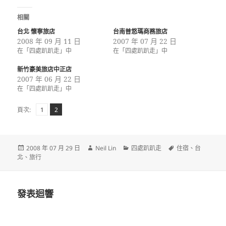
相關
台北 懷寧旅店
台南普悠瑪商務旅店
2008 年 09 月 11 日
2007 年 07 月 22 日
在「四處趴趴走」中
在「四處趴趴走」中
新竹豪美旅店中正店
2007 年 06 月 22 日
在「四處趴趴走」中
頁
頁
,
頁次:
1
2
次
次
發
作
分
標
2008 年 07 月 29 日
Neil Lin
四處趴趴走
住宿
、
台
佈
者
類
籤
北
、
旅行
日
期:
發表迴響