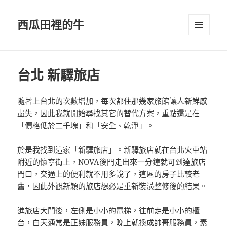
西瓜田裡的牛
選單及
小工具
台北 新驛旅店
隨著上台北的次數增加，每次都住那幾家旅館讓人新鮮感
盡失，因此我就開始尋找其它的替代方案，重點還是在
「價格低於二千塊」和「安全、乾淨」。
於是我找到這家「新驛旅店」。新驛旅店就在台北火車站
附近的懷寧街上，NOVA後門走出來一分鐘就可到達旅店
門口，交通上的便利就不用多說了，這區的房子比較老
舊，因此外觀新穎的旅店想必是重新裝潢整修後的結果。
進旅店大門後，左側是小小的電梯，往前走是小小的櫃
台，白天通常是正妹服務員，晚上就換成帥哥服務員，素