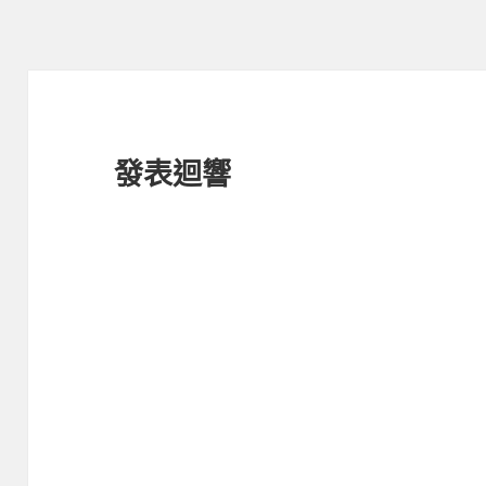
期:
發表迴響