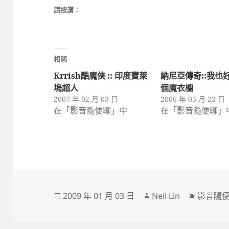
請按讚：
相關
Krrish酷魔俠 :: 印度寶萊
納尼亞傳奇::我也
塢超人
個魔衣櫥
2007 年 02 月 03 日
2006 年 03 月 23 日
在「影音隨便聊」中
在「影音隨便聊」
發
作
分
2009 年 01 月 03 日
Neil Lin
影音隨
佈
者
類
日