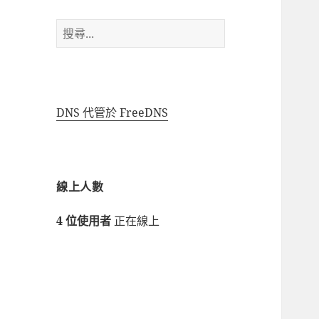
搜
尋
關
鍵
字:
DNS 代管於 FreeDNS
線上人數
4 位使用者
正在線上