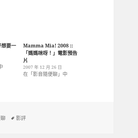
好想要一
Mamma Mia! 2008 ::
「媽媽咪呀！」電影預告
片
中
2007 年 12 月 26 日
在「影音隨便聊」中
標
便聊
影評
籤