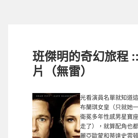
班傑明的奇幻旅程 :
片（無雷）
光看演員名單就知道
布蘭琪女皇（只就她
衛冕多年性感男星寶
走了），就算配角也
麗亞歐蒙和蒂達史雲