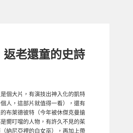
: 返老還童的史詩
這是個大片，有演技出神入化的凱特
一個人，這部片就值得一看），還有
座的布萊德彼特（今年被休傑克曼搶
都是嚮叮噹的人物，有許久不見的茱
頓（納尼亞裡的白女巫），再加上帶