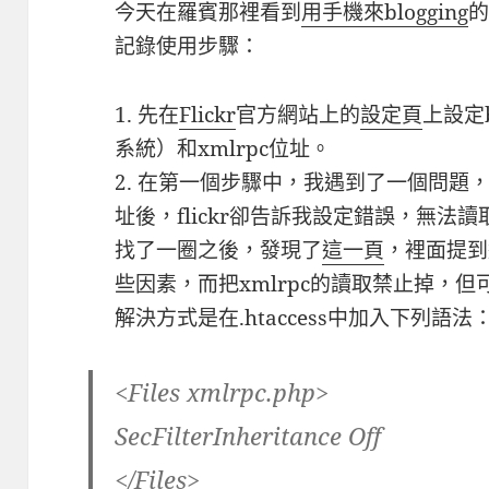
今天在羅賓那裡看到
用手機來blogging
記錄使用步驟：
1. 先在
Flickr
官方網站上的
設定頁
上設定
系統）和xmlrpc位址。
2. 在第一個步驟中，我遇到了一個問題，當
址後，flickr卻告訴我設定錯誤，無法讀取
找了一圈之後，發現了
這一頁
，裡面提到
些因素，而把xmlrpc的讀取禁止掉，但可以
解決方式是在.htaccess中加入下列語法
<Files xmlrpc.php>
SecFilterInheritance Off
</Files>