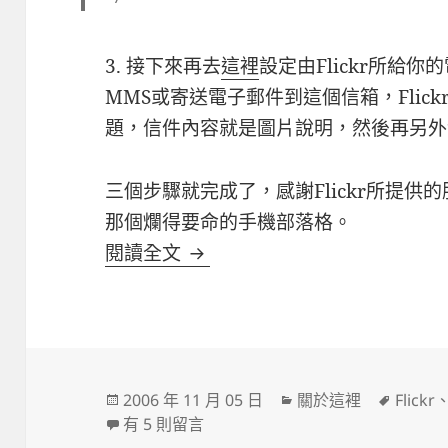
3. 接下來再去
這裡
設定由Flickr所給
MMS或寄送電子郵件到這個信箱，Flic
題，信件內容就是圖片說明，然後再另外發
三個步驟就完成了，感謝Flickr所提
那個爛得要命的手機部落格。
[WP] 手機MMS+Flickr=Mobl
閱讀全文
發
分
標
2006 年 11 月 05 日
關於這裡
Flickr
佈
在〈[WP] 手機MMS+Flickr=Moblog〉中
類
籤
有 5 則留言
日