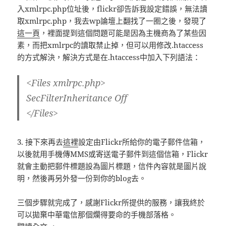
入xmlrpc.php位址後，flickr卻告訴我設定錯誤，無法讀
取xmlrpc.php，我去wp論壇上翻找了一圈之後，發現了
這一頁
，裡面提到這個問題可能是因為主機商為了某些因
素，而把xmlrpc的讀取禁止掉，但可以用修改.htaccess
的方式解決，解決方式是在.htaccess中加入下列語法：
<Files xmlrpc.php>
SecFilterInheritance Off
</Files>
3. 接下來再去
這裡
設定由Flickr所給你的電子郵件信箱，
以後就用手機傳MMS或寄送電子郵件到這個信箱，Flickr
就會主動把郵件標題設為圖片標題，信件內容就是圖片說
明，然後再另外發一份到你的blog去。
三個步驟就完成了，感謝Flickr所提供的服務，讓我終於
可以拋棄中華電信那個爛得要命的手機部落格。