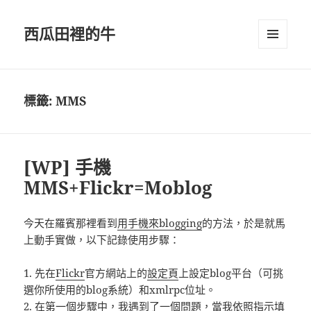
西瓜田裡的牛
選單及
小工具
標籤:
MMS
[WP] 手機
MMS+Flickr=Moblog
今天在羅賓那裡看到
用手機來blogging
的方法，於是就馬
上動手實做，以下記錄使用步驟：
1. 先在
Flickr
官方網站上的
設定頁
上設定blog平台（可挑
選你所使用的blog系統）和xmlrpc位址。
2. 在第一個步驟中，我遇到了一個問題，當我依照指示填