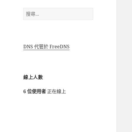
搜
尋
關
鍵
字:
DNS 代管於 FreeDNS
線上人數
6 位使用者
正在線上