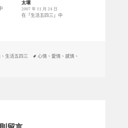
太壞
中
2007 年 11 月 24 日
在「生活五四三」中
標
語
、
生活五四三
心情
、
愛情
、
感情
、
籤
 則留言