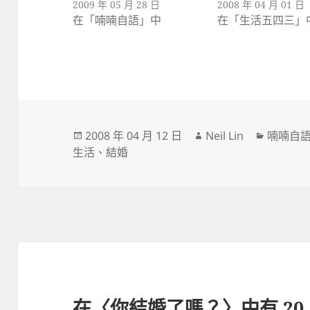
2009 年 05 月 28 日
2008 年 04 月 01 日
在「喃喃自語」中
在「生活五四三」
發
作
分
2008 年 04 月 12 日
Neil Lin
喃喃自
佈
者
類
生活
、
結婚
日
期:
在〈你結婚了嗎？〉中有 20