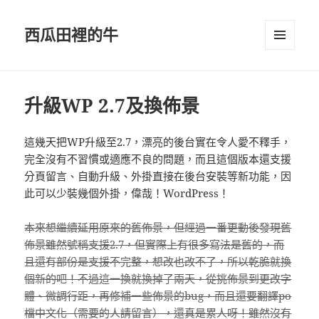
西瓜田裡的牛
選單及
小工具
升級WP 2.7及換佈景
這幾天把WP升級至2.7，漂亮的後台實在令人愛不釋手，
完全沒有不習慣或適應不良的問題，而且這個版本還支援
分頁留言、自動升級、外掛直接在後台安裝等新功能，因
此可以少裝幾個外掛，偉哉！WordPress！
本來想繼續延用原來的舊佈景，但經過一番更動後發現舊
佈景雖然號稱支援2.7，但實際上有很多寫法是舊的，而
且還有部份是支援不完整，想改也改不了，所以乾脆就換
個新的吧！不過這一換就換掉了兩天，從挑佈景到更改字
體、微調行距，再修補一些佈景的bug，而且還要翻譯po
檔中文化（需要的人請留言），還真是累人呀！雖然沒有