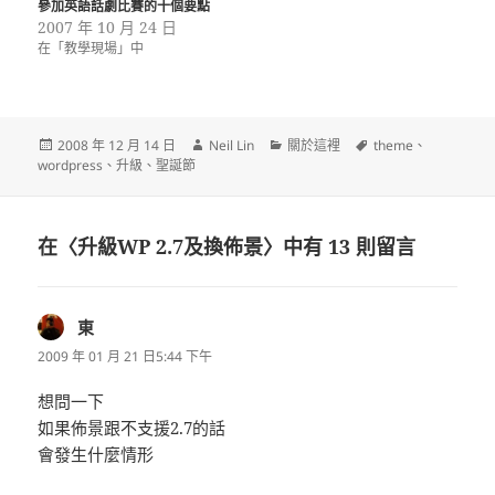
參加英語話劇比賽的十個要點
2007 年 10 月 24 日
在「教學現場」中
發
作
分
標
2008 年 12 月 14 日
Neil Lin
關於這裡
theme
、
佈
者
類
籤
wordpress
、
升級
、
聖誕節
日
期:
在〈升級WP 2.7及換佈景〉中有 13 則留言
東
表
示:
2009 年 01 月 21 日5:44 下午
想問一下
如果佈景跟不支援2.7的話
會發生什麼情形