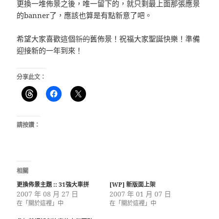
更換一堆佈景之後，唯一留下的，就只剩最上面那張應景
的banner了，應該也算是有點新意了吧。
希望大家喜歡這個
新的
舊佈景！祝福大家聖誕快樂！準備
迎接新的一年到來！
分享此文：
請按讚：
相關
更換佈景主題 :: 31強大車拼
[WP] 新版面上架
2007 年 08 月 27 日
2007 年 01 月 07 日
在「關於這裡」中
在「關於這裡」中