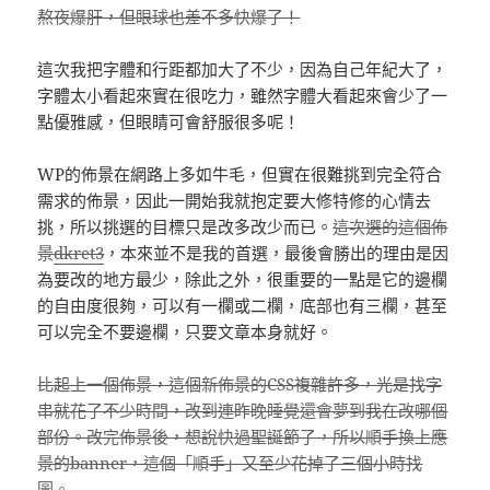
熬夜爆肝，但眼球也差不多快爆了！
這次我把字體和行距都加大了不少，因為自己年紀大了，
字體太小看起來實在很吃力，雖然字體大看起來會少了一
點優雅感，但眼睛可會舒服很多呢！
WP的佈景在網路上多如牛毛，但實在很難挑到完全符合
需求的佈景，因此一開始我就抱定要大修特修的心情去
挑，所以挑選的目標只是改多改少而已。
這次選的這個佈
景
dkret3
，本來並不是我的首選，最後會勝出的理由是因
為要改的地方最少，除此之外，很重要的一點是它的邊欄
的自由度很夠，可以有一欄或二欄，底部也有三欄，甚至
可以完全不要邊欄，只要文章本身就好。
比起上一個佈景，這個新佈景的CSS複雜許多，光是找字
串就花了不少時間，改到連昨晚睡覺還會夢到我在改哪個
部份。改完佈景後，想說快過聖誕節了，所以順手換上應
景的banner，這個「順手」又至少花掉了三個小時找
圖。