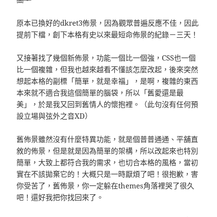
原本已換好的dkret3佈景，因為觀眾普遍反應不佳，因此
提前下檔，創下本格有史以來最短命佈景的紀錄－三天！
又接著找了幾個新佈景，功能一個比一個強，CSS也一個
比一個複雜，但我也越來越看不懂該怎麼改起，後來突然
想起本格的副標「簡單，就是幸福」，是啊，複雜的東西
本來就不適合我這個簡單的腦袋，所以「舊愛還是最
美」，於是我又回到舊情人的懷抱裡。（此句沒有任何預
設立場與弦外之音XD）
舊佈景雖然沒有什麼特異功能，就是個普普通通、平舖直
敘的佈景，但是就是因為簡單的架構，所以改起來也特別
簡單，大致上都符合我的需求，也切合本格的風格，當初
實在不該拋棄它的！大概只是一時厭煩了吧！很抱歉，害
你受苦了，舊佈景，你一定躲在themes角落裡哭了很久
吧！還好我把你找回來了。