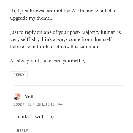
Hi, I just browse around for WP theme, wanted to
upgrade my theme..
Just to reply on one of your post- Majority human is
very selffish , think always come from themself
before even think of other.. It is common.
As alway said , take care yourself..:)
REPLY
Neil
表
示:
2008 年 12 月 25 日10:19 下午
Thanks! I will… :o)
REPLY