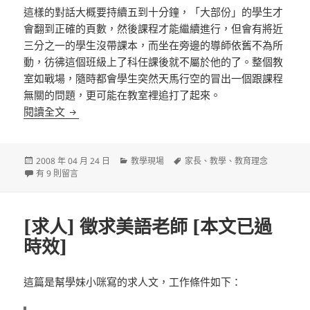
這樣的對話大概要持續五到十分鐘，「大部份」的學生才
會翻到正確的頁數，然後課程才能繼續進行，但會有將近
三分之一的學生沒帶課本，而坐在旁邊的導師依舊不為所
動，彷彿這個班級上了科任課後就不屬於他的了。整個教
室如戰場，隨時都會學生突然天馬行空的冒出一個跟課程
無關的問題，更可能在教室裡追打了起來。
如果你是家長……
閱讀全文
發
分
標
2008 年 04 月 24 日
教學現場
家長
、
教學
、
教育理念
佈
在〈如果你是家長……〉中
類
籤
有 9 則留言
日
期:
[求人] 徵求美語老師 [本文已過
時效]
這篇是幫學妹小咪寫的求人文，工作條件如下：