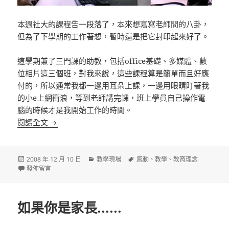
本週社大的課程告一段落了，本來想寫寫老師間的八卦，
但為了下學期的工作著想，暫時還是把它封印起來好了。
這學期兼了三門課的助教，包括office基礎、多媒體、數
位相片這三個班，對我來說，這些課程算是簡單而且好應
付的，所以通常我都一邊用耳朵上課，一邊用眼睛盯著我
的小e上網衝浪，等到老師講完課，班上學員自己操作電
腦的時候才是我開始工作的時間。
社大結業了
閱讀全文
發
分
標
2008 年 12 月 10 日
教學現場
感動
、
教學
、
教育理念
佈
在〈社大結業了〉
類
籤
發佈留言
日
期:
如果你是家長……