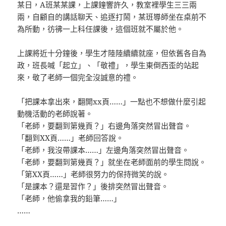
某日，A班某某課，上課鐘響許久，教室裡學生三三兩
兩，自顧自的講話聊天、追逐打鬧，某班導師坐在桌前不
為所動，彷彿一上科任課後，這個班就不屬於他。
上課將近十分鐘後，學生才陸陸續續就座，但依舊各自為
政，班長喊「起立」、「敬禮」，學生東倒西歪的站起
來，敬了老師一個完全沒誠意的禮。
「把課本拿出來，翻開xx頁……」一點也不想做什麼引起
動機活動的老師說著。
「老師，要翻到第幾頁？」右邊角落突然冒出聲音。
「翻到XX頁……」老師回答說。
「老師，我沒帶課本……」左邊角落突然冒出聲音。
「老師，要翻到第幾頁？」就坐在老師面前的學生問說。
「第XX頁……」老師很努力的保持微笑的說。
「是課本？還是習作？」後排突然冒出聲音。
「老師，他偷拿我的鉛筆……」
……