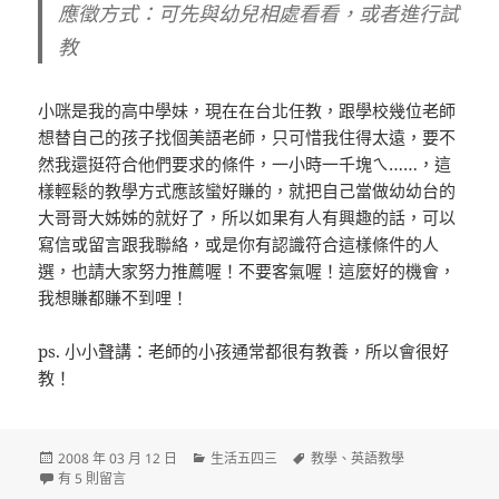
應徵方式：
可先與幼兒相處看看，或者進行試
教
小咪是我的高中學妹，現在在台北任教，跟學校幾位老師
想替自己的孩子找個美語老師，只可惜我住得太遠，要不
然我還挺符合他們要求的條件，一小時一千塊ㄟ……，這
樣輕鬆的教學方式應該蠻好賺的，就把自己當做幼幼台的
大哥哥大姊姊的就好了，所以如果有人有興趣的話，可以
寫信或留言跟我聯絡，或是你有認識符合這樣條件的人
選，也請大家努力推薦喔！不要客氣喔！這麼好的機會，
我想賺都賺不到哩！
ps. 小小聲講：老師的小孩通常都很有教養，所以會很好
教！
發
分
標
2008 年 03 月 12 日
生活五四三
教學
、
英語教學
佈
在〈[求人] 徵求美語老師 [本文已過時效]〉中
類
籤
有 5 則留言
日