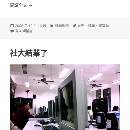
我的寶貝
閱讀全文
發
分
標
2008 年 12 月 16 日
教學現場
感動
、
教學
、
聖誕節
佈
在〈我的寶貝〉中
類
籤
有 4 則留言
日
期:
社大結業了