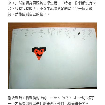
來。」然後轉身再跟其它學生說：「哈哈，你們都沒有卡
片，只有我有喔！」小女生心滿意足的給了我一個大微
笑，然後回到自己的位子。
剛收到時，看到信封上的「ㄧㄝ丶 ㄉㄢ丶 ㄐㄧㄝ∕」楞了
一下才意會過來這是什麼東西，連自己都覺得好笑。